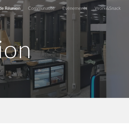
 de Réunion
Communauté
Evènements
Work&Snack
ion
ion